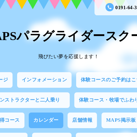
0191-64-
APSパラグライダースク
飛びたい夢を応援します！
ージ
インフォメーション
体験コースのご予約はこ
インストラクターと二人乗り
体験コース・牧場でふわ
得コース
カレンダー
店舗情報
MAPS掲示板