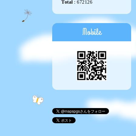
Total
:
672126
Mobile