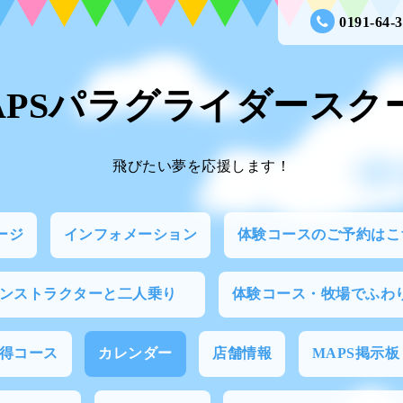
0191-64-
APSパラグライダースク
飛びたい夢を応援します！
ージ
インフォメーション
体験コースのご予約はこ
インストラクターと二人乗り
体験コース・牧場でふわ
得コース
カレンダー
店舗情報
MAPS掲示板