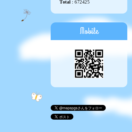
Total
:
672425
Mobile