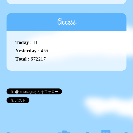
Access
Today
:
11
Yesterday
:
455
Total
:
672217