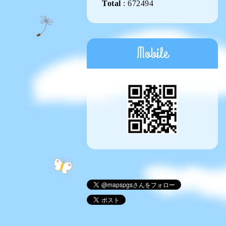
Total
:
672494
Mobile