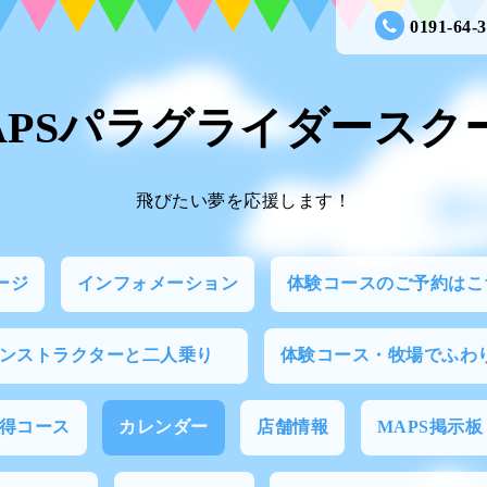
0191-64-
APSパラグライダースク
飛びたい夢を応援します！
ージ
インフォメーション
体験コースのご予約はこ
インストラクターと二人乗り
体験コース・牧場でふわ
得コース
カレンダー
店舗情報
MAPS掲示板