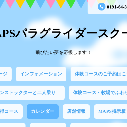
0191-64-
APSパラグライダースク
飛びたい夢を応援します！
ージ
インフォメーション
体験コースのご予約はこ
インストラクターと二人乗り
体験コース・牧場でふわ
得コース
カレンダー
店舗情報
MAPS掲示板