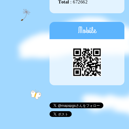
Total
:
672662
Mobile