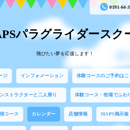
0191-64-
APSパラグライダースク
飛びたい夢を応援します！
ージ
インフォメーション
体験コースのご予約はこ
インストラクターと二人乗り
体験コース・牧場でふわ
得コース
カレンダー
店舗情報
MAPS掲示板