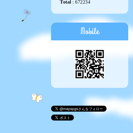
Total
:
672234
Mobile